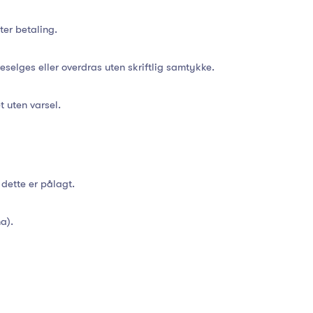
ter betaling.
eselges eller overdras uten skriftlig samtykke.
t uten varsel.
 dette er pålagt.
a).