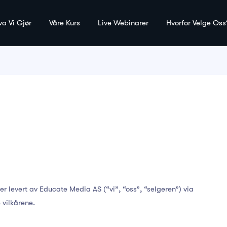
va Vi Gjør
Våre Kurs
Live Webinarer
Hvorfor Velge Oss
ter levert av Educate Media AS (“vi”, “oss”, “selgeren”) via
 vilkårene.