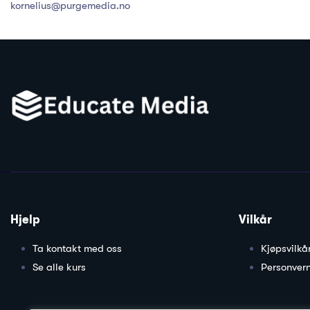
kornelius@purgemedia.no
Hjelp
Vilkår
Ta kontakt med oss
Kjøpsvilkå
Se alle kurs
Personver