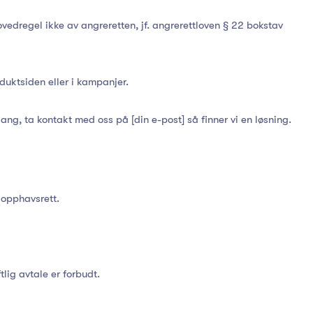
edregel ikke av angreretten, jf. angrerettloven § 22 bokstav
duktsiden eller i kampanjer.
ang, ta kontakt med oss på [din e-post] så finner vi en løsning.
 opphavsrett.
tlig avtale er forbudt.